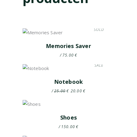
SOLD
Memories Saver
75.00
€
SALE
Notebook
Oorspronkelijke
Huidige
25.00
€
20.00
€
prijs
prijs
was:
is:
€25.00.
€20.00.
Shoes
150.00
€