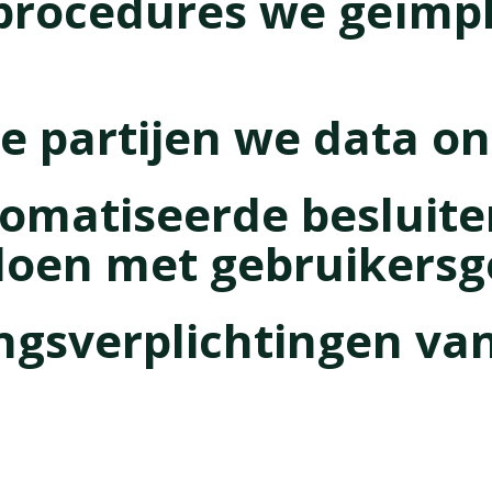
 procedures we geïm
e partijen we data o
omatiseerde besluit
 doen met gebruikers
sverplichtingen van 