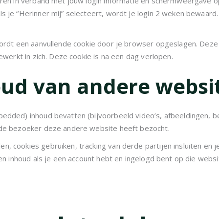
aren in verband met jouw login informatie en schermweergave opt
s je “Herinner mij” selecteert, wordt je login 2 weken bewaard.
 wordt een aanvullende cookie door je browser opgeslagen. Deze
ewerkt in zich. Deze cookie is na een dag verlopen.
oud van andere websi
edded) inhoud bevatten (bijvoorbeeld video’s, afbeeldingen, ber
 de bezoeker deze andere website heeft bezocht.
, cookies gebruiken, tracking van derde partijen insluiten en j
ten inhoud als je een account hebt en ingelogd bent op die websi