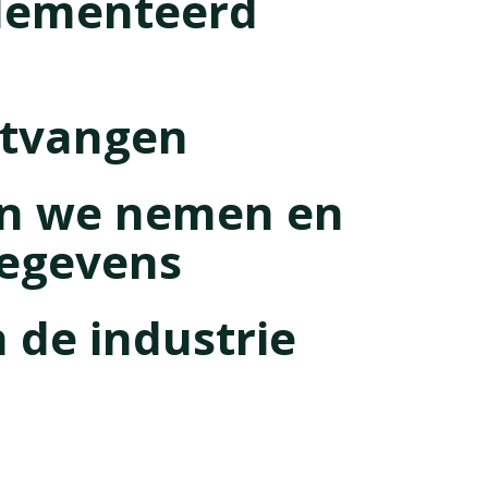
plementeerd
ntvangen
en we nemen en
gegevens
de industrie