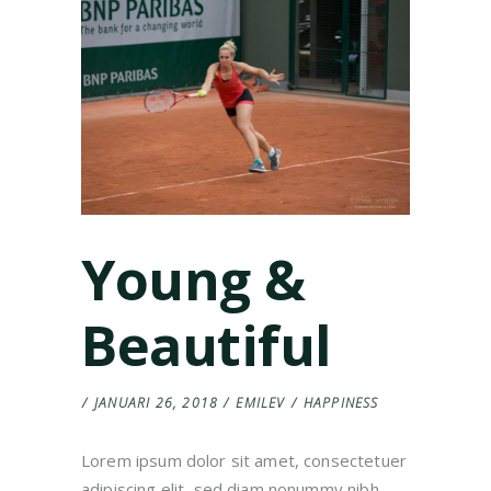
Young &
Beautiful
JANUARI 26, 2018
EMILEV
HAPPINESS
Lorem ipsum dolor sit amet, consectetuer
adipiscing elit, sed diam nonummy nibh