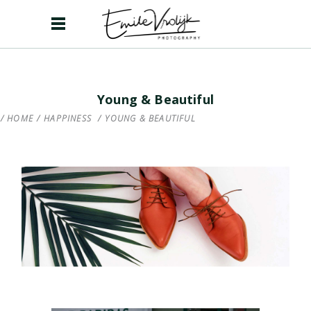
Young & Beautiful
HOME
/
HAPPINESS
/
YOUNG & BEAUTIFUL