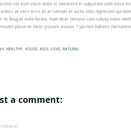
autem vel eum iriure dolor in hendrerit in vulputate velit esse mo
 facilisis at vero eros et accumsan et iusto odio dignissim qui bl
e te feugait nulla facilisi. Nam liber tempor cum soluta nobis ele
mazim placerat facer possim assum. Typi non habent claritatem in
,
,
,
,
,
NY
HEALTHY
HOUSE
KIDS
LOVE
NATURAL
st a comment: