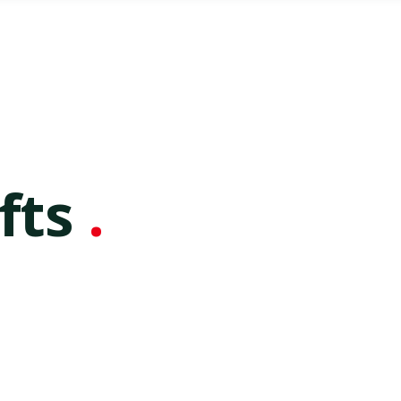
fts
.