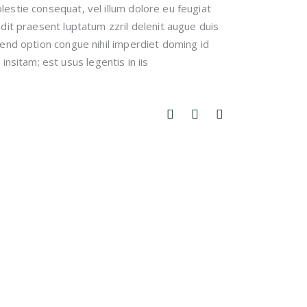
lestie consequat, vel illum dolore eu feugiat
andit praesent luptatum zzril delenit augue duis
ifend option congue nihil imperdiet doming id
sitam; est usus legentis in iis