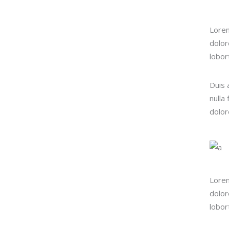
Lorem
dolor
lobor
Duis 
nulla
dolore
Lorem
dolor
lobor