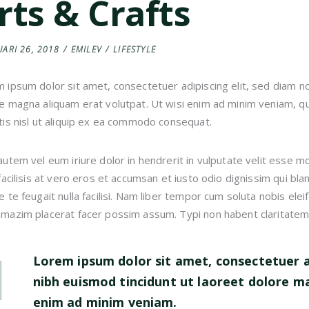
rts & Crafts
UARI 26, 2018
EMILEV
LIFESTYLE
 ipsum dolor sit amet, consectetuer adipiscing elit, sed diam 
e magna aliquam erat volutpat. Ut wisi enim ad minim veniam, qui
tis nisl ut aliquip ex ea commodo consequat.
autem vel eum iriure dolor in hendrerit in vulputate velit esse mo
 facilisis at vero eros et accumsan et iusto odio dignissim qui bl
e te feugait nulla facilisi. Nam liber tempor cum soluta nobis ele
mazim placerat facer possim assum. Typi non habent claritatem in
Lorem ipsum dolor sit amet, consectetuer a
nibh euismod tincidunt ut laoreet dolore m
enim ad minim veniam.