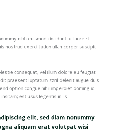
nonummy nibh euismod tincidunt ut laoreet
s nostrud exerci tation ullamcorper suscipit
lestie consequat, vel illum dolore eu feugiat
andit praesent luptatum zzril delenit augue duis
ifend option congue nihil imperdiet doming id
sitam; est usus legentis in iis
dipiscing elit, sed diam nonummy
agna aliquam erat volutpat wisi